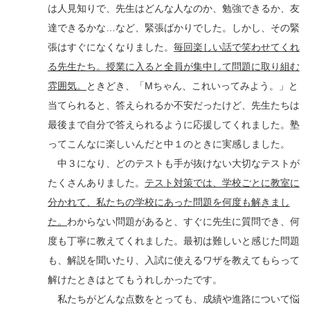
は人見知りで、先生はどんな人なのか、勉強できるか、友
達できるかな…など、緊張ばかりでした。しかし、その緊
張はすぐになくなりました。
毎回楽しい話で笑わせてくれ
る先生たち。授業に入ると全員が集中して問題に取り組む
雰囲気。
ときどき、「Mちゃん、これいってみよう。」と
当てられると、答えられるか不安だったけど、先生たちは
最後まで自分で答えられるように応援してくれました。塾
ってこんなに楽しいんだと中１のときに実感しました。
中３になり、どのテストも手が抜けない大切なテストが
たくさんありました。
テスト対策では、学校ごとに教室に
分かれて、私たちの学校にあった問題を何度も解きまし
た。
わからない問題があると、すぐに先生に質問でき、何
度も丁寧に教えてくれました。最初は難しいと感じた問題
も、解説を聞いたり、入試に使えるワザを教えてもらって
解けたときはとてもうれしかったです。
私たちがどんな点数をとっても、成績や進路について悩