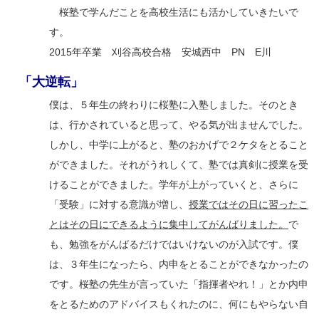
桜塾で学んだことを高校生活にも活かしていきたいで
す。
2015年卒業 刈谷高校合格 安城西中 PN E川
「大逆転」
僕は、５年生の終わりに桜塾に入塾しました。そのとき
は、行かされていると思って、やる気が出ませんでした。
しかし、中学に上がると、塾のおかげで２ケタをとること
ができました。それがうれしくて、塾では真剣に授業を受
けることができました。学年が上がっていくと、さらに
「受験」に対する意識が増し、
授業ではその日に習ったこ
とはその日にできるように集中してがんばりました。
で
も、勉強をがんばるだけではいけないのが入試です。僕
は、３年生になったら、内申をとることができなかったの
です。桜塾の先生が言っていた「指揮者やれ！」とか内申
をとるためのアドバイスもくれたのに、何にもやらない自