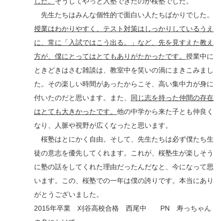
した。
そうしてやっと入塾できたのが桜塾でした。
先生たちはみんな個性的で面白い人たちばかりでした。
授業はわかりやすく、テスト対策はしっかりしているうえ
に、常に「入試ではこう出る。」など、先を見すえた教え
方が、僕にとってはとてもありがたかったです。
授業中に
ときどきはさむ雑談は、教室中を笑いの渦にまきこみまし
た。その楽しい時間があったからこそ、高い集中力が身に
付いたのだと思います。また、
同じ志を持った仲間の存在
はとても大きかったです。
他の中学から来た子とも仲良く
なり、人脈や視野が広くなったと思います。
桜塾はとにかく自由。そして、先生たちは必ず僕たち生
徒の意志を優先してくれます。これが、桜塾生が楽しそう
に塾の話をしてくれた理由だったんだなと、今になって思
います。この、桜塾での一年は僕の誇りです。本当にあり
がとうございました。
2015年卒業 刈谷高校合格 西尾中 PN 寿っちゃん