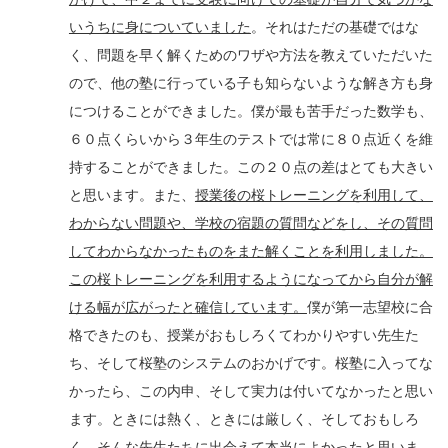
いうちに身についていました
。それはただの基礎ではな
く、問題を早く解くためのワザや方法を教えていただいた
ので、他の塾に行っている子も知らないような解き方も身
につけることができました。僕が最も苦手だった数学も、
６０点くらいから３年生のテストでは常に８０点近くを維
持することができました。この２０点の差はとても大きい
と思います。また、
授業後の桜トレーニングを利用して、
わからない問題や、学校の宿題の質問などをし、その質問
してわからなかったものをまた解くことを利用しました。
この桜トレーニングを利用するようになってから自分が解
ける幅が広がったと確信しています。
僕が第一志望校に合
格できたのも、授業がおもしろくてわかりやすい先生た
ち、そして桜塾のシステムのおかげです。桜塾に入ってな
かったら、この内申、そして実力は付いてなかったと思い
ます。ときには熱く、ときには厳しく、そしておもしろ
く、そんな先生たちに出会えて本当によかったと思いま