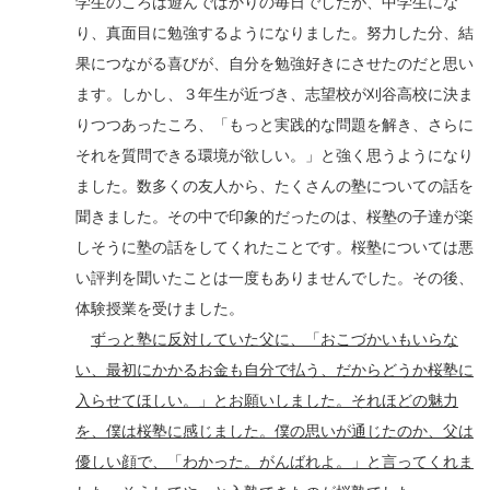
学生のころは遊んでばかりの毎日でしたが、中学生にな
り、真面目に勉強するようになりました。努力した分、結
果につながる喜びが、自分を勉強好きにさせたのだと思い
ます。しかし、３年生が近づき、志望校が刈谷高校に決ま
りつつあったころ、「もっと実践的な問題を解き、さらに
それを質問できる環境が欲しい。」と強く思うようになり
ました。数多くの友人から、たくさんの塾についての話を
聞きました。その中で印象的だったのは、桜塾の子達が楽
しそうに塾の話をしてくれたことです。桜塾については悪
い評判を聞いたことは一度もありませんでした。その後、
体験授業を受けました。
ずっと塾に反対していた父に、「おこづかいもいらな
い、最初にかかるお金も自分で払う、だからどうか桜塾に
入らせてほしい。」とお願いしました。それほどの魅力
を、僕は桜塾に感じました。僕の思いが通じたのか、父は
優しい顔で、「わかった。がんばれよ。」と言ってくれま