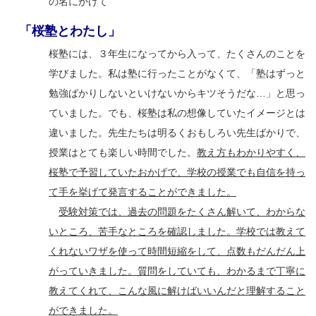
の名にかけて
「桜塾とわたし」
桜塾には、３年生になってから入って、たくさんのことを
学びました。私は塾に行ったことがなくて、「塾はずっと
勉強ばかりしないといけないからキツそうだな…」と思っ
ていました。でも、桜塾は私の想像していたイメージとは
違いました。先生たちは明るくおもしろい先生ばかりで、
授業はとても楽しい時間でした。
教え方もわかりやすく、
桜塾で予習していたおかげで、学校の授業でも自信を持っ
て手を挙げて発言することができました。
受験対策では、過去の問題をたくさん解いて、わからな
いところ、苦手なところを確認しました。学校では教えて
くれないワザを使って時間短縮をして、点数もだんだん上
がっていきました。質問をしていても、わかるまで丁寧に
教えてくれて、こんな風に解けばいいんだと理解すること
ができました。