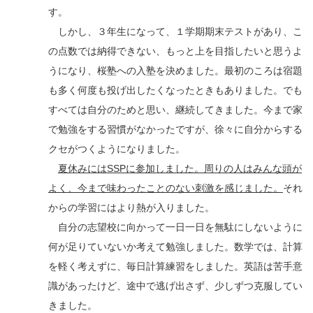
す。
しかし、３年生になって、１学期期末テストがあり、こ
の点数では納得できない、もっと上を目指したいと思うよ
うになり、桜塾への入塾を決めました。最初のころは宿題
も多く何度も投げ出したくなったときもありました。でも
すべては自分のためと思い、継続してきました。今まで家
で勉強をする習慣がなかったですが、徐々に自分からする
クセがつくようになりました。
夏休みには
SSP
に参加しました。周りの人はみんな頭が
よく、今まで味わったことのない刺激を感じました。
それ
からの学習にはより熱が入りました。
自分の志望校に向かって一日一日を無駄にしないように
何が足りていないか考えて勉強しました。数学では、計算
を軽く考えずに、毎日計算練習をしました。英語は苦手意
識があったけど、途中で逃げ出さず、少しずつ克服してい
きました。