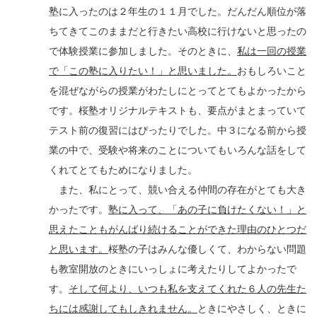
塾に入ったのは２年生の１１月でした。だんだん順位が落
ちてきてこのままだと行きたい高校に行けないと思ったの
で体験授業に参加しました。そのときに、
私は一回の授業
で「この塾に入りたい！」と思いました。
おもしろいこと
を混ぜながらの授業がわたしにとってとてもよかったから
です。桜塾オリジナルテキストも、要点がまとまっていて
テスト前の復習にはぴったりでした。中３になる前から授
業の中で、受験や将来のことについてもいろんな話をして
くれてとてもためになりました。
また、私にとって、競い合える仲間の存在がとても大き
かったです。
塾に入って、「あの子に負けたくない！」と
思えたこともがんばり続けることができた理由のひとつだ
と思います。
桜塾の子はみんな優しくて、わからない問題
も教室開放のときにいっしょに考えたりしてよかったで
す。
そして何より、いつも私を支えてくれた６人の先生た
ちには感謝してもしきれません。
ときにやさしく、ときに